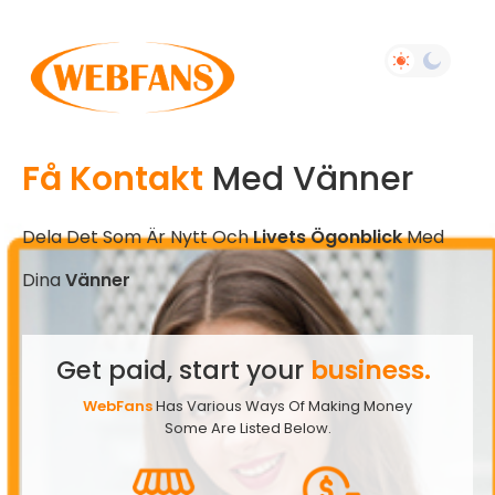
Få Kontakt
Med Vänner
Dela Det Som Är Nytt Och
Livets Ögonblick
Med
Dina
Vänner
Get paid, start your
business.
WebFans
Has Various Ways Of Making Money
Some Are Listed Below.