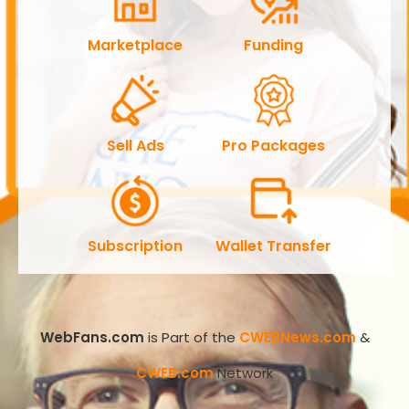
Marketplace
Funding
Sell Ads
Pro Packages
Subscription
Wallet Transfer
WebFans.com
is Part of the
CWEBNews.com
&
CWEB.com
Network