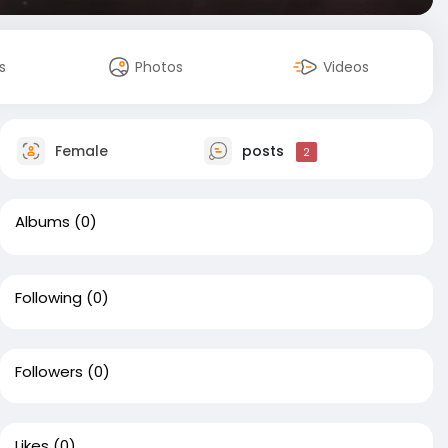
s
Photos
Videos
Female
posts
2
Albums
(0)
Following
(0)
Followers
(0)
Likes
(0)