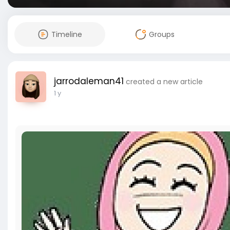
Timeline
Groups
jarrodaleman41
created a new article
1 y