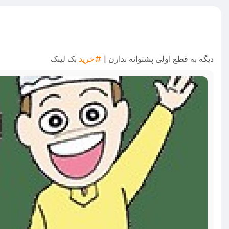
دیگه به قطع اولی پشتوانه ندارن |
#خرید
بک لینک