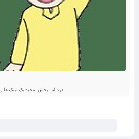
دره این بخش تمجید بک لینک ها و اینکه آری آنها اندر سئو خواسته شده هستند را اعتراف خواهیم کرد.